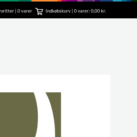
oritter | 0 varer
Indkøbskurv |
0
varer: 0,00 kr.
rvice
 11