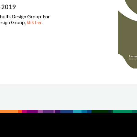
r 2019
hults Design Group. For
esign Group,
klik her
.