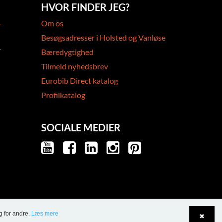
HVOR FINDER JEG?
-
Om os
Besøgsadresser i Holsted og Vanløse
-
Bæredygtighed
Tilmeld nyhedsbrev
Eurobib Direct katalog
Profilkatalog
SOCIALE MEDIER
g for andre.
Læs mere
✖