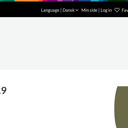
Download
Om os
Kontakt os
Language | Dansk
Min side | Log in
Fav
Kundese
76 78 26
19