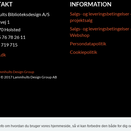
TAKT
INFORMATION
Salgs- og leveringsbetingelser 
ts Biblioteksdesign A/S
projektsalg
vej 1
Salgs- og leveringsbetingelser 
0 Holsted
Webshop
5 76 78 26 11
Persondatapolitik
 719 715
Cookiepolitik
.dk
ammhults Design Group
 © 2017 Lammhults Design Group AB
info om hvordan du bruger vores hjemmeside, så vi kan forbedre den både for dig o