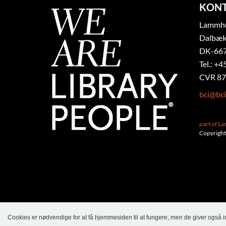
KON
Lammhul
Dalbæk
DK-667
Tel.: +4
CVR 87
bci@bci
part of L
Copyright
Cookies er nødvendige for at få hjemmesiden til at fungere, men de giver også 