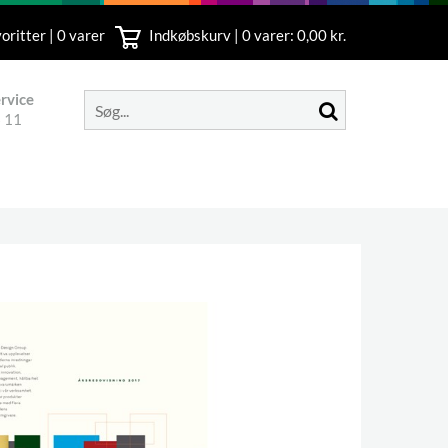
oritter | 0 varer
Indkøbskurv |
0
varer: 0,00 kr.
rvice
 11