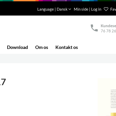
Language | Dansk
Min side | Log in
Fav
Kundese
76 78 26
Download
Om os
Kontakt os
17