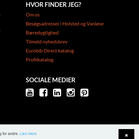
HVOR FINDER JEG?
-
Om os
Besøgsadresser i Holsted og Vanløse
-
Bæredygtighed
Tilmeld nyhedsbrev
Eurobib Direct katalog
Profilkatalog
SOCIALE MEDIER
g for andre.
Læs mere
✖