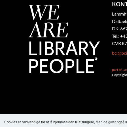
KON
Lammhul
Dalbæk
DK-667
Tel.: +4
CVR 87
bci@bci
part of L
Copyright
Cookies er nødvendige for at få hjemmesiden til at fungere, men de giver også 