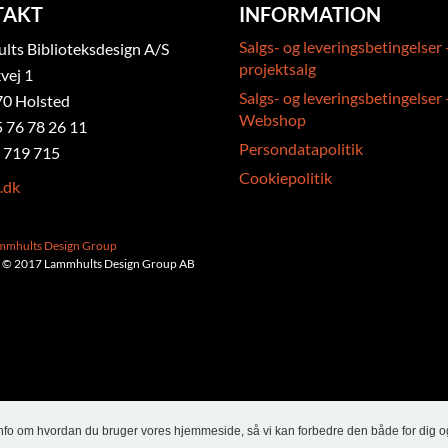
TAKT
INFORMATION
Salgs- og leveringsbetingelser 
ts Biblioteksdesign A/S
projektsalg
vej 1
Salgs- og leveringsbetingelser 
0 Holsted
Webshop
5 76 78 26 11
Persondatapolitik
 719 715
Cookiepolitik
.dk
ammhults Design Group
 © 2017 Lammhults Design Group AB
info om hvordan du bruger vores hjemmeside, så vi kan forbedre den både for dig o