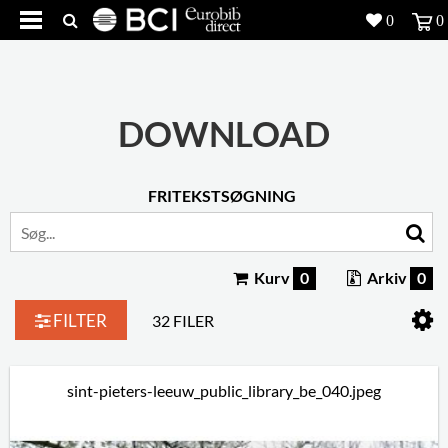
0
0
Produkter
5
Projekter
DOWNLOAD
Inspiration
FRITEKSTSØGNING
Download
Om os
8
Kurv
0
Arkiv
0
Kontakt os
5
FILTER
32 FILER
sint-pieters-leeuw_public_library_be_040.jpeg