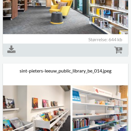
Størrelse: 644 kb
sint-pieters-leeuw_public_library_be_014.jpeg