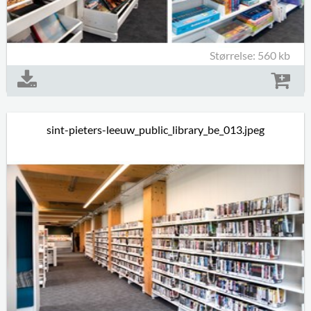
Størrelse: 560 kb
sint-pieters-leeuw_public_library_be_013.jpeg