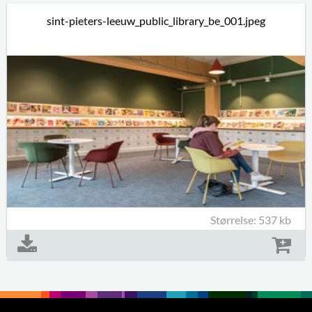
sint-pieters-leeuw_public_library_be_001.jpeg
Størrelse: 537 kb