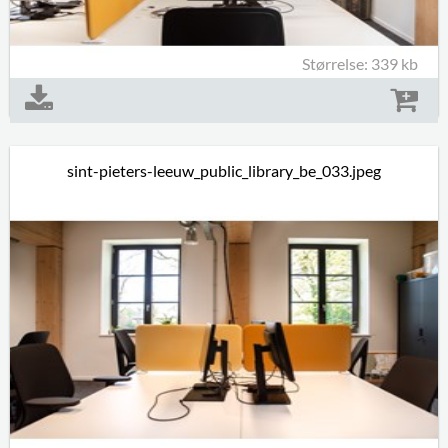
Størrelse: 339 kb
sint-pieters-leeuw_public_library_be_033.jpeg