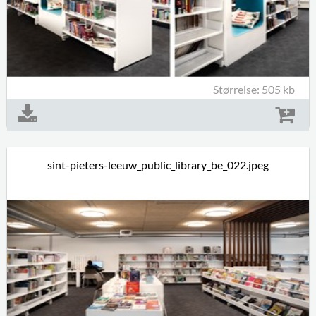
Størrelse: 505 kb
sint-pieters-leeuw_public_library_be_022.jpeg