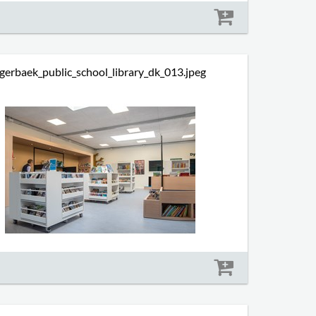
Størrelse: 1098 kb
gerbaek_public_school_library_dk_013.jpeg
Størrelse: 1093 kb