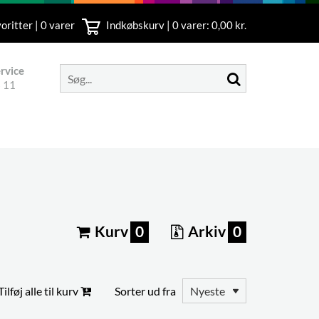
oritter | 0 varer
Indkøbskurv |
0
varer: 0,00 kr.
rvice
 11
Kurv
0
Arkiv
0
Tilføj alle til kurv
Sorter ud fra