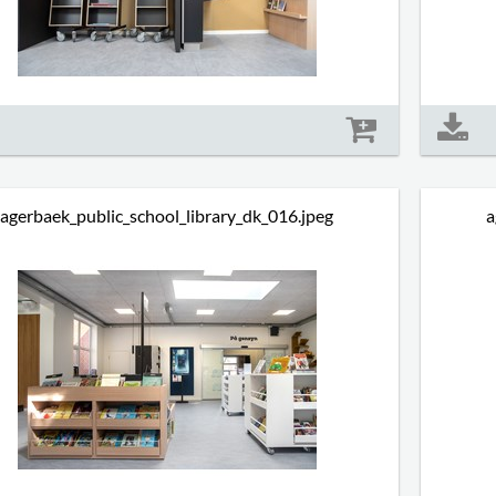
Størrelse: 1035 kb
agerbaek_public_school_library_dk_016.jpeg
a