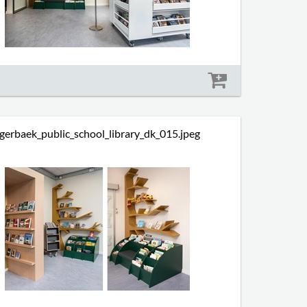
Størrelse: 1088 kb
gerbaek_public_school_library_dk_015.jpeg