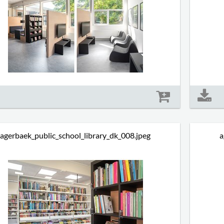
Størrelse: 1212 kb
agerbaek_public_school_library_dk_008.jpeg
a