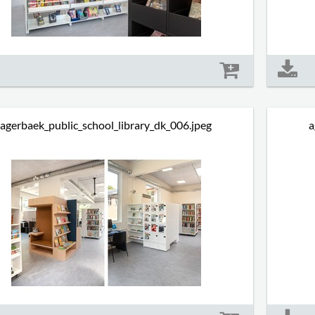
Størrelse: 1330 kb
agerbaek_public_school_library_dk_006.jpeg
a