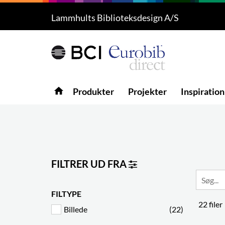
Lammhults Biblioteksdesign A/S
Produkter
5
Projekter
Inspiration
home
Produkter
Projekter
Inspiration
Download
Om os
8
Kontakt os
5
FILTRER UD FRA
FILTYPE
22 filer
Billede
(22)