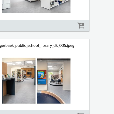
Størrelse: 1136 kb
gerbaek_public_school_library_dk_005.jpeg