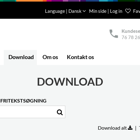
Language | Dansk
Min side | Log in
Fav
Kundese
76 78 26
Download
Om os
Kontakt os
DOWNLOAD
FRITEKSTSØGNING
Download alt
|