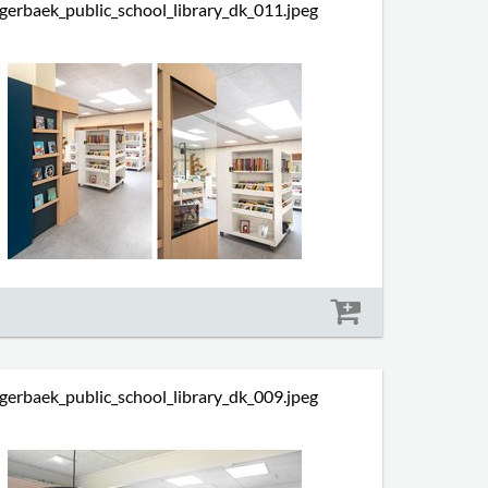
gerbaek_public_school_library_dk_011.jpeg
Størrelse: 1079 kb
gerbaek_public_school_library_dk_009.jpeg