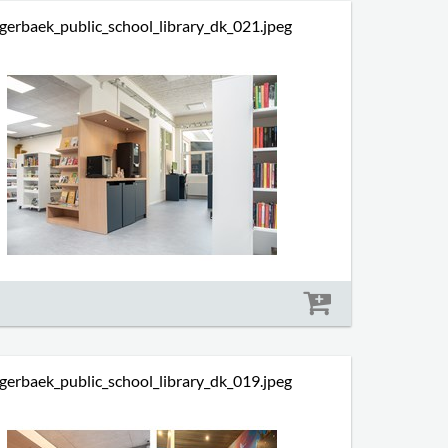
gerbaek_public_school_library_dk_021.jpeg
Størrelse: 878 kb
gerbaek_public_school_library_dk_019.jpeg