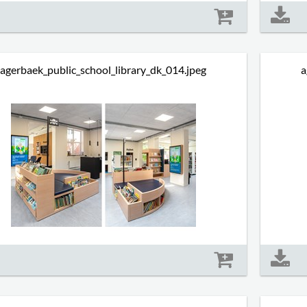
Størrelse: 1108 kb
agerbaek_public_school_library_dk_014.jpeg
a
Størrelse: 1227 kb