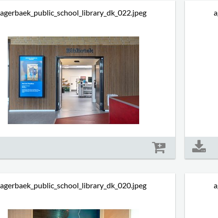
agerbaek_public_school_library_dk_022.jpeg
a
Størrelse: 1392 kb
agerbaek_public_school_library_dk_020.jpeg
a