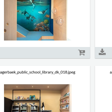
Størrelse: 1077 kb
agerbaek_public_school_library_dk_018.jpeg
a