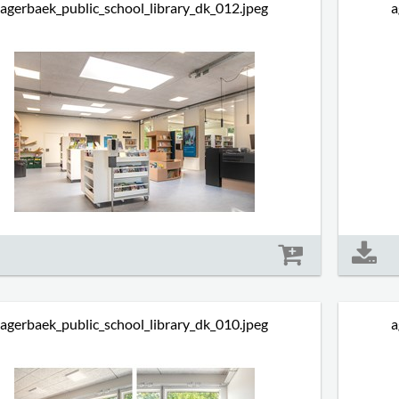
agerbaek_public_school_library_dk_012.jpeg
a
Størrelse: 1054 kb
agerbaek_public_school_library_dk_010.jpeg
a