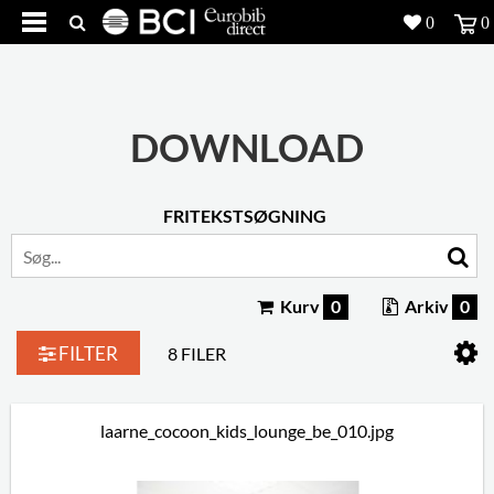
0
0
Produkter
5
Projekter
DOWNLOAD
Inspiration
FRITEKSTSØGNING
Download
Om os
8
Kurv
0
Arkiv
0
Kontakt os
5
FILTER
8 FILER
laarne_cocoon_kids_lounge_be_010.jpg