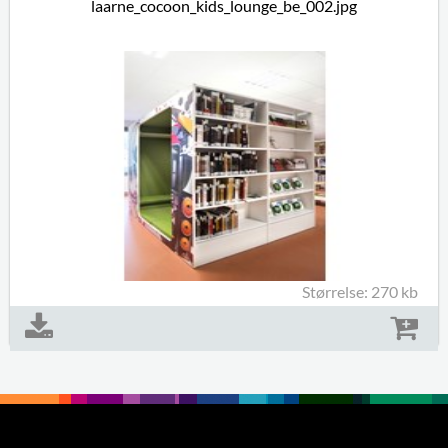
laarne_cocoon_kids_lounge_be_002.jpg
Størrelse: 270 kb