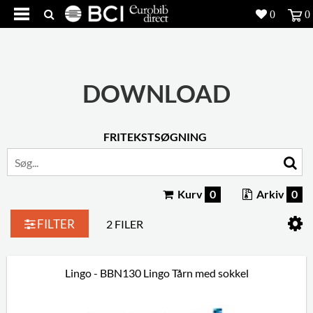
0
0
Produkter
5
Projekter
DOWNLOAD
Inspiration
FRITEKSTSØGNING
Download
Om os
8
Kurv
0
Arkiv
0
Kontakt os
5
FILTER
2 FILER
Lingo - BBN130 Lingo Tårn med sokkel