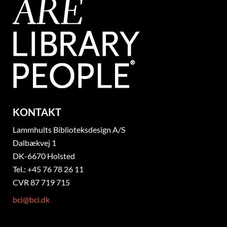
KONTAKT
Lammhults Biblioteksdesign A/S
Dalbækvej 1
DK-6670 Holsted
Tel.: +45 76 78 26 11
CVR 87 719 715
bci@bci.dk