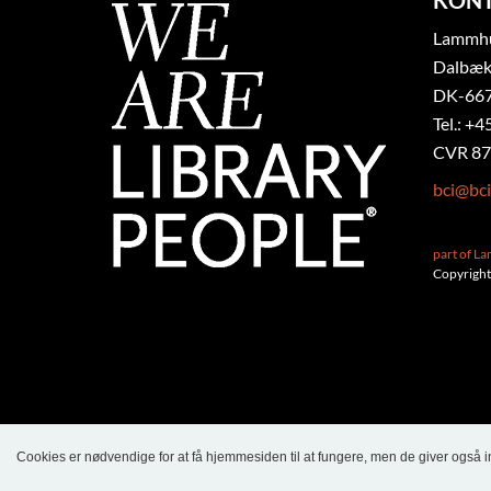
KON
Lammhul
Dalbæk
DK-667
Tel.: +4
CVR 87
bci@bci
part of L
Copyright
Cookies er nødvendige for at få hjemmesiden til at fungere, men de giver også 
Language
Login