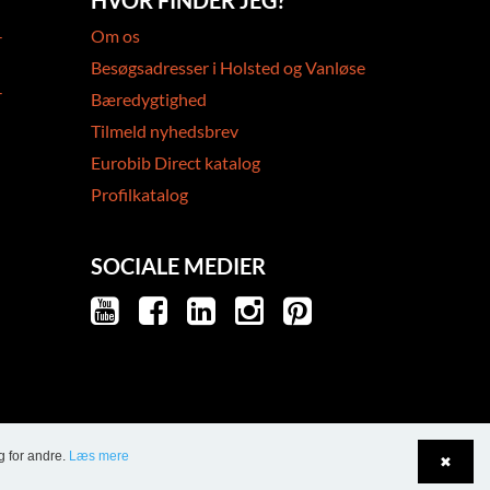
HVOR FINDER JEG?
-
Om os
Besøgsadresser i Holsted og Vanløse
-
Bæredygtighed
Tilmeld nyhedsbrev
Eurobib Direct katalog
Profilkatalog
SOCIALE MEDIER
g for andre.
Læs mere
✖