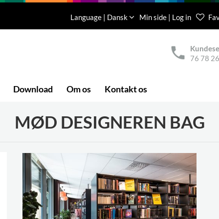
Language | Dansk
Min side | Log in
Fav
Kundese
76 78 26
Download
Om os
Kontakt os
MØD DESIGNEREN BAG