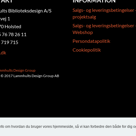
TAKT
INFORMATION
Salgs- og leveringsbetingelser 
ts Biblioteksdesign A/S
projektsalg
vej 1
Salgs- og leveringsbetingelser 
0 Holsted
Webshop
5 76 78 26 11
Persondatapolitik
 719 715
Cookiepolitik
.dk
ammhults Design Group
 © 2017 Lammhults Design Group AB
info om hvordan du bruger vores hjemmeside, så vi kan forbedre den både for dig o