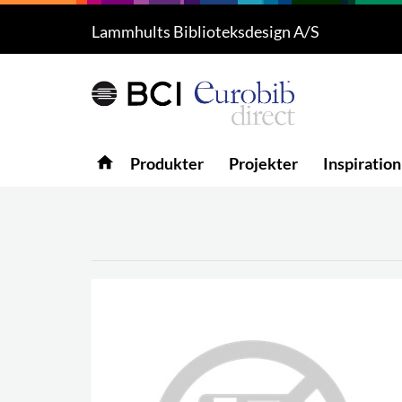
Lammhults Biblioteksdesign A/S
Produkter
5
Projekter
Inspiration
home
Produkter
Projekter
Inspiration
Download
Om os
8
Kontakt os
5