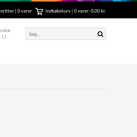
oritter | 0 varer
Indkøbskurv |
0
varer: 0,00 kr.
rvice
 11