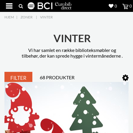
0
0
HJEM
|
ZONER
|
VINTER
Produkter
5
Projekter
VINTER
Inspiration
Vi har samlet en række biblioteksmøbler og
tilbehør, der kan sprede hygge i vintermånederne .
Download
68 PRODUKTER
FILTER
Om os
8
Kontakt os
5