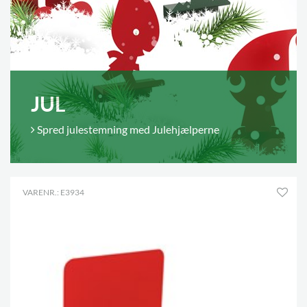
JUL
Spred julestemning med Julehjælperne
VARENR.: E3934