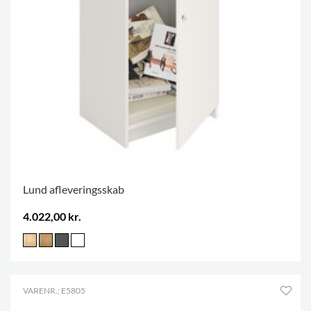
Lund afleveringsskab
4.022,00 kr.
VARENR.: E5805