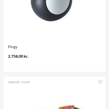
Pingy
2.758,00 kr.
.
VARENR.: E4340