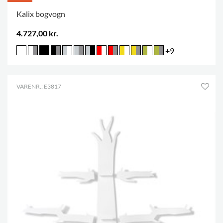
Kalix bogvogn
4.727,00 kr.
+9
VARENR.: E3817