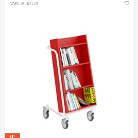
VARENR.: E4278
NY