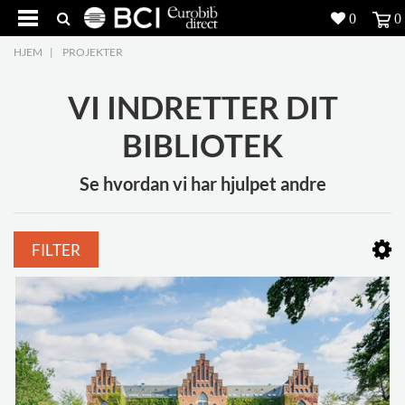
0
0
HJEM
|
PROJEKTER
Produkter
5
VI INDRETTER DIT
Projekter
BIBLIOTEK
Inspiration
Se hvordan vi har hjulpet andre
Download
Om os
8
FILTER
Kontakt os
5