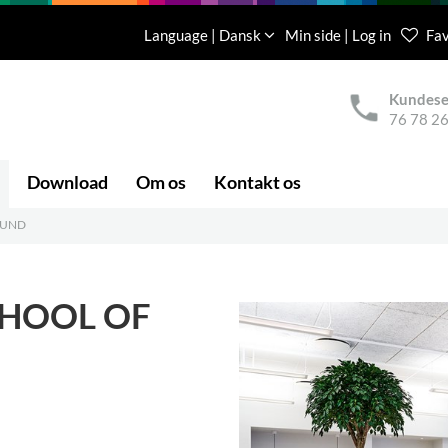
Language | Dansk
Min side | Log in
Fav
Kundese
76 78 26
Download
Om os
Kontakt os
LUND
CHOOL OF