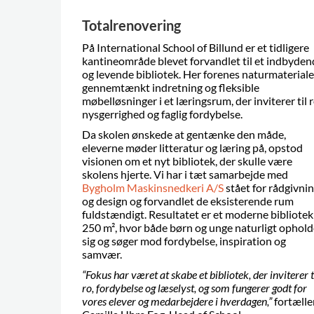
Totalrenovering
På International School of Billund er et tidligere
kantineområde blevet forvandlet til et indbyden
og levende bibliotek. Her forenes naturmateriale
gennemtænkt indretning og fleksible
møbelløsninger i et læringsrum, der inviterer til r
nysgerrighed og faglig fordybelse.
Da skolen ønskede at gentænke den måde,
eleverne møder litteratur og læring på, opstod
visionen om et nyt bibliotek, der skulle være
skolens hjerte. Vi har i tæt samarbejde med
Bygholm Maskinsnedkeri A/S
stået for rådgivni
og design og forvandlet de eksisterende rum
fuldstændigt. Resultatet er et moderne bibliotek
250 m², hvor både børn og unge naturligt ophold
sig og søger mod fordybelse, inspiration og
samvær.
“Fokus har været at skabe et bibliotek, der inviterer t
ro, fordybelse og læselyst, og som fungerer godt for
vores elever og medarbejdere i hverdagen,”
fortælle