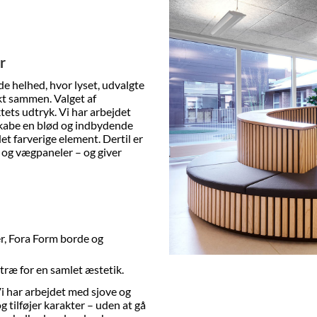
r
de helhed, hvor lyset, udvalgte
kt sammen. Valget af
tets udtryk. Vi har arbejdet
skabe en blød og indbydende
et farverige element. Dertil er
 og vægpaneler – og giver
r, Fora Form borde og
 træ for en samlet æstetik.
 Vi har arbejdet med sjove og
g tilføjer karakter – uden at gå