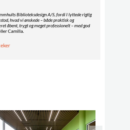
hults Biblioteksdesign A/S, fordi I lyttede rigtig
orstod, hvad vi ønskede – både praktisk og
et åbent, trygt og meget professionelt – med god
ller Camilla.
teker
Halsnæs Bi