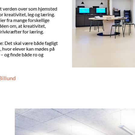
ndt verden over som hjemsted
kreativitet, leg og læring.
ier fra mange forskellige
éen om, at kreativitet,
ivkræfter for læring.
le: Det skal være både fagligt
d, hvor elever kan mødes på
 – og finde både ro og
 Billund