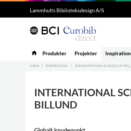
Lammhults Biblioteksdesign A/S
Produkter
5
Projekter
Inspiration
home
Produkter
Projekter
Inspiration
Download
HJEM
|
INSPIRATION
|
INTERNATIONAL SCHOOL OF BIL
Om os
8
INTERNATIONAL S
Kontakt os
5
BILLUND
Globalt knudepunkt