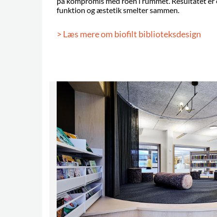
på kompromis med roen i rummet. Resultatet er 
funktion og æstetik smelter sammen.
> Læs mere om biofilt biblioteksdesign