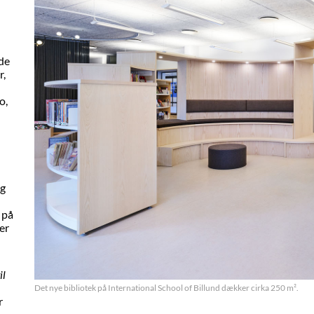
de
r,
o,
ng
 på
er
il
Det nye bibliotek på International School of Billund dækker cirka 250 m².
r