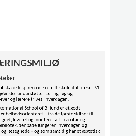
LÆRINGSMILJØ
oteker
t skabe inspirerende rum til skolebiblioteker. Vi
øer, der understøtter læring, leg og
ever og lærere trives i hverdagen.
ternational School of Billund er et godt
r helhedsorienteret – fra de første skitser til
signet, leveret og monteret alt inventar og
 bibliotek, der både fungerer i hverdagen og
ab og læseglæde – og som samtidig har et æstetisk