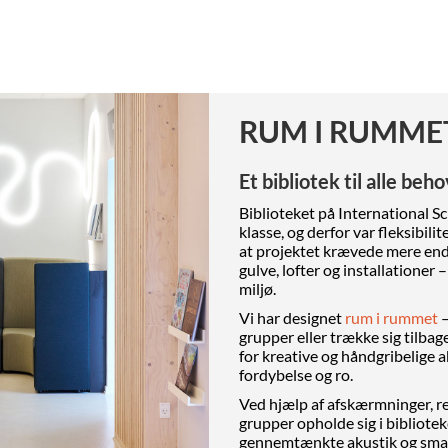
RUM I RUMME
Et bibliotek til alle beho
Biblioteket på International Scho
klasse, og derfor var fleksibili
at projektet krævede mere end 
gulve, lofter og installationer
miljø.
Vi har designet
rum i rummet
–
grupper eller trække sig tilbage
for kreative og håndgribelige a
fordybelse og ro.
Ved hjælp af afskærmninger, re
grupper opholde sig i bibliote
gennemtænkte akustik og smart