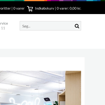
oritter | 0 varer
Indkøbskurv |
0
varer: 0,00 kr.
rvice
 11