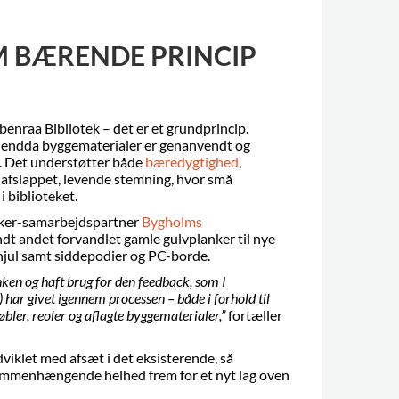
 BÆRENDE PRINCIP
benraa Bibliotek – det er et grundprincip.
g endda byggematerialer er genanvendt og
g. Det understøtter både
bæredygtighed
,
afslappet, levende stemning, hvor små
 biblioteket.
ker-samarbejdspartner
Bygholms
ndt andet forvandlet gamle gulvplanker til nye
hjul samt siddepodier og PC-borde.
nken og haft brug for den feedback, som I
 har givet igennem processen – både i forhold til
ler, reoler og aflagte byggematerialer,”
fortæller
viklet med afsæt i det eksisterende, så
sammenhængende helhed frem for et nyt lag oven