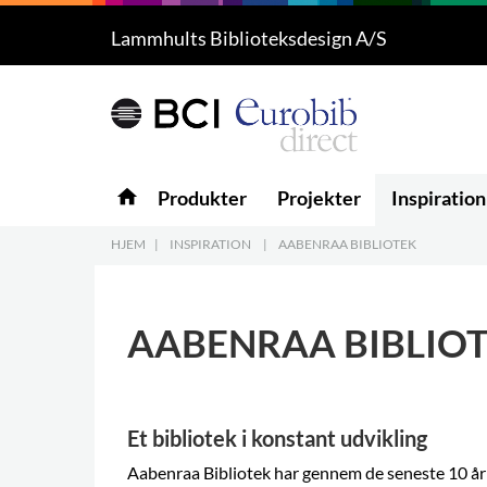
Lammhults Biblioteksdesign A/S
Produkter
5
Projekter
Inspiration
home
Produkter
Projekter
Inspiration
Download
HJEM
|
INSPIRATION
|
AABENRAA BIBLIOTEK
Om os
8
AABENRAA BIBLIO
Kontakt os
5
Et bibliotek i konstant udvikling
Aabenraa Bibliotek har gennem de seneste 10 år