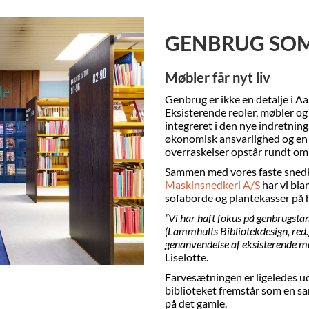
GENBRUG SOM
Møbler får nyt liv
Genbrug er ikke en detalje i Aa
Eksisterende reoler, møbler o
integreret i den nye indretnin
økonomisk ansvarlighed og en 
overraskelser opstår rundt om i
Sammen med vores faste sned
Maskinsnedkeri A/S
har vi bla
sofaborde og plantekasser på 
“Vi har haft fokus på genbrugsta
(Lammhults Bibliotekdesign, red.)
genanvendelse af eksisterende møb
Liselotte.
Farvesætningen er ligeledes ud
biblioteket fremstår som en 
på det gamle.