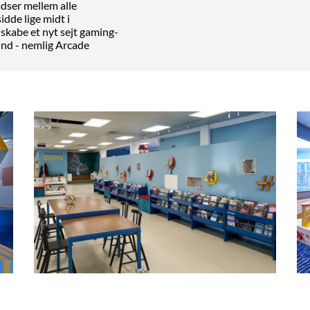
adser mellem alle
dde lige midt i
 skabe et nyt sejt gaming-
ind - nemlig Arcade