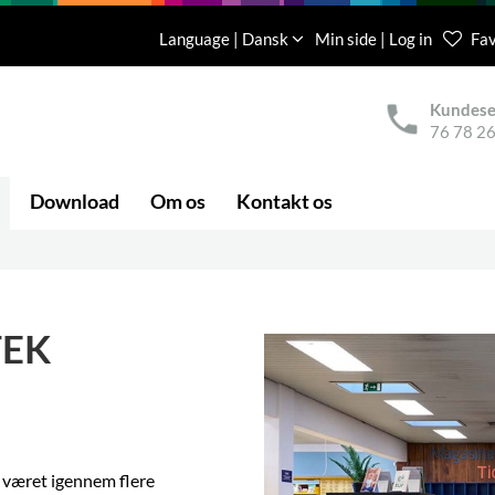
Language | Dansk
Min side | Log in
Fav
Kundese
76 78 26
Download
Om os
Kontakt os
TEK
 været igennem flere