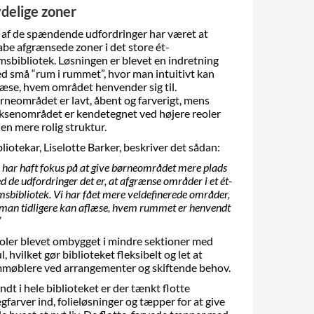
delige zoner
 af de spændende udfordringer har været at
abe afgrænsede zoner i det store ét-
msbibliotek. Løsningen er blevet en indretning
d små “rum i rummet”, hvor man intuitivt kan
læse, hvem området henvender sig til.
rneområdet er lavt, åbent og farverigt, mens
ksenområdet er kendetegnet ved højere reoler
 en mere rolig struktur.
bliotekar, Liselotte Barker, beskriver det sådan:
i har haft fokus på at give børneområdet mere plads
 de udfordringer det er, at afgrænse områder i et ét-
msbibliotek. Vi har fået mere veldefinerede områder,
 man tidligere kan aflæse, hvem rummet er henvendt
”
oler blevet ombygget i mindre sektioner med
l, hvilket gør biblioteket fleksibelt og let at
møblere ved arrangementer og skiftende behov.
ndt i hele biblioteket er der tænkt flotte
gfarver ind, folieløsninger og tæpper for at give