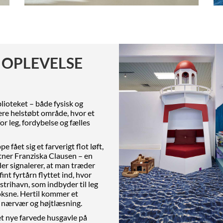
OPLEVELSE
lioteket – både fysisk og
ere helstøbt område, hvor et
r leg, fordybelse og fælles
fået sig et farverigt flot løft,
stner Franziska Clausen – en
 der signalerer, at man træder
fint fyrtårn flyttet ind, hvor
strihavn, som indbyder til leg
oksne. Hertil kommer et
ro, nærvær og højtlæsning.
et nye farvede husgavle på