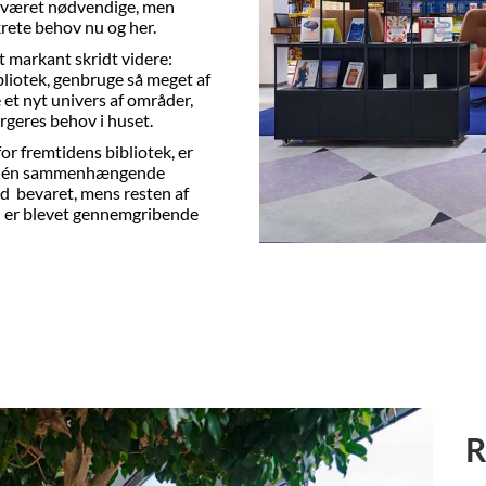
e været nødvendige, men
rete behov nu og her.
t markant skridt videre:
bliotek, genbruge så meget af
et nyt univers af områder,
rgeres behov i huset.
or fremtidens bibliotek, er
et i én sammenhængende
id bevaret, mens resten af
– er blevet gennemgribende
R