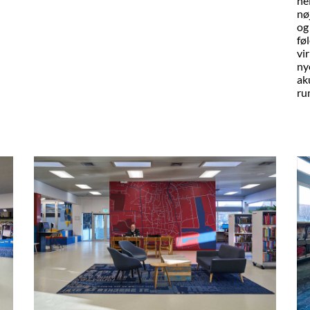
he
nø
og
fø
vi
ny
ak
ru