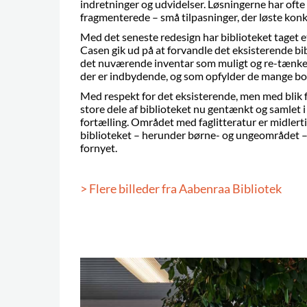
indretninger og udvidelser. Løsningerne har oft
fragmenterede – små tilpasninger, der løste konk
Med det seneste redesign har biblioteket taget e
Casen gik ud på at forvandle det eksisterende bi
det nuværende inventar som muligt og re-tænke 
der er indbydende, og som opfylder de mange bo
Med respekt for det eksisterende, men med blik f
store dele af biblioteket nu gentænkt og saml
fortælling. Området med faglitteratur er midlert
biblioteket – herunder børne- og ungeområdet 
fornyet.
> Flere billeder fra Aabenraa Bibliotek