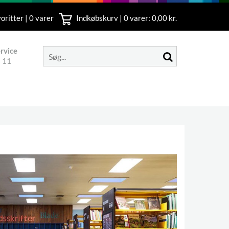
oritter | 0 varer
Indkøbskurv |
0
varer: 0,00 kr.
rvice
 11