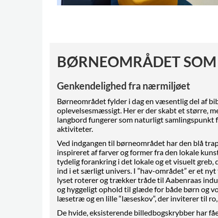
BØRNEOMRÅDET SOM 
Genkendelighed fra nærmiljøet
Børneområdet fylder i dag en væsentlig del af bib
oplevelsesmæssigt. Her er der skabt et større, m
langbord fungerer som naturligt samlingspunkt fo
aktiviteter.
Ved indgangen til børneområdet har den blå trappe 
inspireret af farver og former fra den lokale kun
tydelig forankring i det lokale og et visuelt greb,
ind i et særligt univers. I ”hav-området” er et nyt 
lyset roterer og trækker tråde til Aabenraas indu
og hyggeligt ophold til glæde for både børn og v
læsetræ og en lille “læseskov”, der inviterer til 
De hvide, eksisterende billedbogskrybber har få