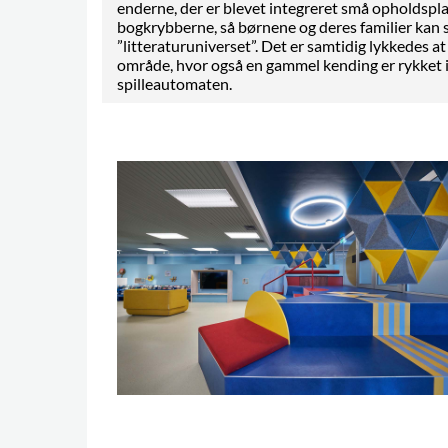
enderne, der er blevet integreret små opholdspl
bogkrybberne, så børnene og deres familier kan si
”litteraturuniverset”. Det er samtidig lykkedes at
område, hvor også en gammel kending er rykket 
spilleautomaten.