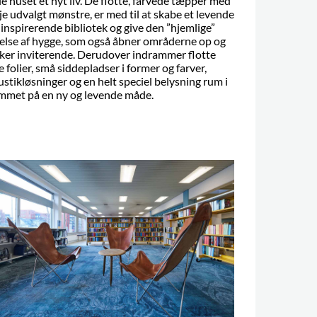
le huset et nyt liv. De flotte, farvede tæpper med
je udvalgt mønstre, er med til at skabe et levende
 inspirerende bibliotek og give den ”hjemlige”
lelse af hygge, som også åbner områderne op og
rker inviterende. Derudover indrammer flotte
e folier, små siddepladser i former og farver,
ustikløsninger og en helt speciel belysning rum i
mmet på en ny og levende måde.