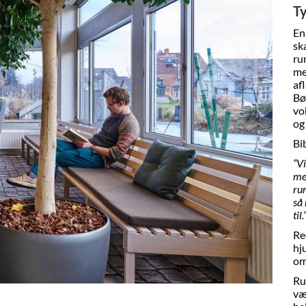
Ty
En
sk
ru
me
af
Bø
vo
og
Bi
“V
med
ru
så
til.
Re
hju
om
Ru
væ